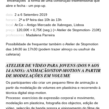
“encenações” a forma de uma construção tridimensional que
abre e fecha - um pop-up.
data:
2 a 6 Setembro 2019
horario:
2ª a 6ª feira das 10h às 13h
local:
Ar.Co – Antigo Mercado de Xabregas, Lisboa
preço:
120,00€ + 0,75€ (seg.) (+ Atelier de Stopmotion- 210€)
professores:
Madalena Parreira
Possibilidade de frequentar também o Atelier de Stopmotion
das 14h30 às 17h30 (podem trazer almoço ou usufruir da
cafetaria)
ATELIER DE VÍDEO PARA JOVENS (DOS 9 AOS
14 ANOS): ANIMAÇÃO/STOP-MOTION A PARTIR
DE MODELAÇÕES EM VOLUME
Os participantes vão criar um pequeno filme de animação a
partir da modelação de volumes em plasticina e recorrendo à
técnica digital stop-motion.
Processo: exercícios de expressão corporal e movimento,
modelação em plasticina, fotografia dos objectos, edição de
vídeo, selecção de banda sonora e visionamento do filme de