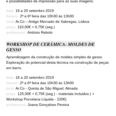
e possibilidades de impressão para as suas imagens.
data:
16 a 20 setembro 2019
horario:
2ª a 6ª feira das 10h30 às 13h00
local:
Ar.Co – Antigo Mercado de Xabregas, Lisboa
preço:
110,00€ + 0,75€ (seg.)
professores:
António Rebolo
WORKSHOP DE CERÂMICA: MOLDES DE
GESSO
Aprendizagem da construção de moldes simples de gesso.
Exploração do potencial desta técnica na construção de peças
em barro.
data:
16 a 20 setembro 2019
horario:
2ª a 6ª feira das 10h30 às 13h00
local:
Ar.Co - Quinta de São Miguel, Almada
preço:
125,00€ + 0,75€ (seg.) - materiais incluidos ( +
Workshop Porcelana Líquida - 220€)
professores:
Joana Gonçalves Pereira