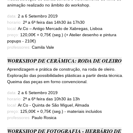
animação realizado no âmbito do workshop.
data:
2 a 6 Setembro 2019
horario:
2ª a 6ª feira das 14h30 às 17h30
local:
Ar.Co – Antigo Mercado de Xabregas, Lisboa
preço:
120,00€ + 0,75€ (seg.) (+ Atelier desenho e pintura
popups - 210€)
professores:
Camila Vale
WORKSHOP DE CERÂMICA: RODA DE OLEIRO
Aprendizagem e prática de construção, na roda de oleiro.
Exploração das possibilidades plásticas a partir desta técnica.
Queima das peças em forno convencional.
data:
2 a 6 Setembro 2019
horario:
2ª a 6ª feira das 10h30 às 13h
local:
Ar.Co - Quinta de São Miguel, Almada
preço:
125,00€ + 0,75€ (seg.) - materiais incluidos
professores:
Paulo Rosica
WORKSHOP DE FOTOGRAFIA - HERBÁRIO DE