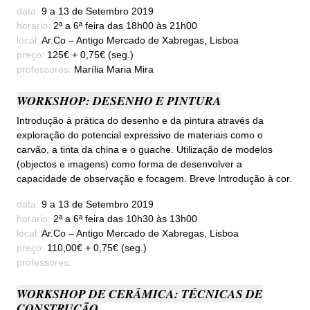
data:
9 a 13 de Setembro 2019
horario:
2ª a 6ª feira das 18h00 às 21h00
local:
Ar.Co – Antigo Mercado de Xabregas, Lisboa
preço:
125€ + 0,75€ (seg.)
professores:
Marília Maria Mira
WORKSHOP: DESENHO E PINTURA
Introdução à prática do desenho e da pintura através da
exploração do potencial expressivo de materiais como o
carvão, a tinta da china e o guache. Utilização de modelos
(objectos e imagens) como forma de desenvolver a
capacidade de observação e focagem. Breve Introdução à cor.
data:
9 a 13 de Setembro 2019
horario:
2ª a 6ª feira das 10h30 às 13h00
local:
Ar.Co – Antigo Mercado de Xabregas, Lisboa
preço:
110,00€ + 0,75€ (seg.)
professores:
WORKSHOP DE CERÂMICA: TÉCNICAS DE
CONSTRUÇÃO