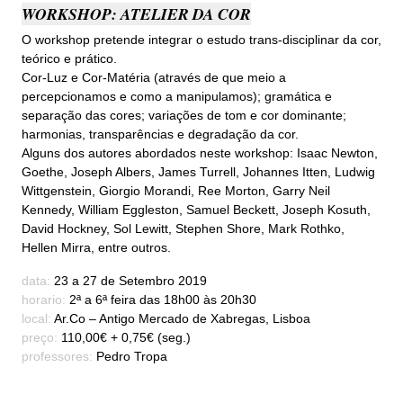
WORKSHOP: ATELIER DA COR
O workshop pretende integrar o estudo trans-disciplinar da cor,
teórico e prático.
Cor-Luz e Cor-Matéria (através de que meio a
percepcionamos e como a manipulamos); gramática e
separação das cores; variações de tom e cor dominante;
harmonias, transparências e degradação da cor.
Alguns dos autores abordados neste workshop: Isaac Newton,
Goethe, Joseph Albers, James Turrell, Johannes Itten, Ludwig
Wittgenstein, Giorgio Morandi, Ree Morton, Garry Neil
Kennedy, William Eggleston, Samuel Beckett, Joseph Kosuth,
David Hockney, Sol Lewitt, Stephen Shore, Mark Rothko,
Hellen Mirra, entre outros.
data:
23 a 27 de Setembro 2019
horario:
2ª a 6ª feira das 18h00 às 20h30
local:
Ar.Co – Antigo Mercado de Xabregas, Lisboa
preço:
110,00€ + 0,75€ (seg.)
professores:
Pedro Tropa