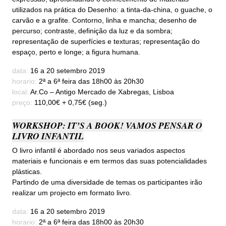
utilizados na prática do Desenho: a tinta-da-china, o guache, o
carvão e a grafite. Contorno, linha e mancha; desenho de
percurso; contraste, definição da luz e da sombra;
representação de superfícies e texturas; representação do
espaço, perto e longe; a figura humana.
data:
16 a 20 setembro 2019
horario:
2ª a 6ª feira das 18h00 às 20h30
local:
Ar.Co – Antigo Mercado de Xabregas, Lisboa
preço:
110,00€ + 0,75€ (seg.)
WORKSHOP: IT’S A BOOK! VAMOS PENSAR O
LIVRO INFANTIL
O livro infantil é abordado nos seus variados aspectos
materiais e funcionais e em termos das suas potencialidades
plásticas.
Partindo de uma diversidade de temas os participantes irão
realizar um projecto em formato livro.
data:
16 a 20 setembro 2019
horario:
2ª a 6ª feira das 18h00 às 20h30