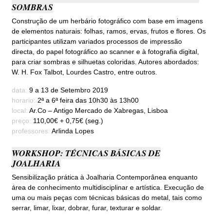
SOMBRAS
Construção de um herbário fotográfico com base em imagens
de elementos naturais: folhas, ramos, ervas, frutos e flores. Os
participantes utilizam variados processos de impressão
directa, do papel fotográfico ao scanner e à fotografia digital,
para criar sombras e silhuetas coloridas. Autores abordados:
W. H. Fox Talbot, Lourdes Castro, entre outros.
data:
9 a 13 de Setembro 2019
horario:
2ª a 6ª feira das 10h30 às 13h00
local:
Ar.Co – Antigo Mercado de Xabregas, Lisboa
preço:
110,00€ + 0,75€ (seg.)
professores:
Arlinda Lopes
WORKSHOP: TÉCNICAS BÁSICAS DE
JOALHARIA
Sensibilização prática à Joalharia Contemporânea enquanto
área de conhecimento multidisciplinar e artística. Execução de
uma ou mais peças com técnicas básicas do metal, tais como
serrar, limar, lixar, dobrar, furar, texturar e soldar.