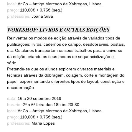
local:
Ar.Co – Antigo Mercado de Xabregas, Lisboa
preço:
110,00€ + 0,75€ (seg.)
professores:
Joana Silva
WORKSHOP: LIVROS E OUTRAS EDIÇÕES
Reinventar os modos de edição através de variados tipos de
publicações: livros, cadernos de campo, desdobráveis, postais,
etc. Os alunos transportam os seus trabalhos para o universo
da edição, criando os seus modos de sequencialização e
série.
Pretende-se que os alunos explorem diversos materiais e
técnicas através da dobragem, colagem, corte e montagem do
papel, experimentando diferentes tipos de layout, construção e
encadernação.
data:
16 a 20 setembro 2019
horario:
2ª a 6ª feira das 18h às 20h30
local:
Ar.Co – Antigo Mercado de Xabregas, Lisboa
preço:
110,00€ + 0,75€ (seg.)
professores:
Maria Lopes