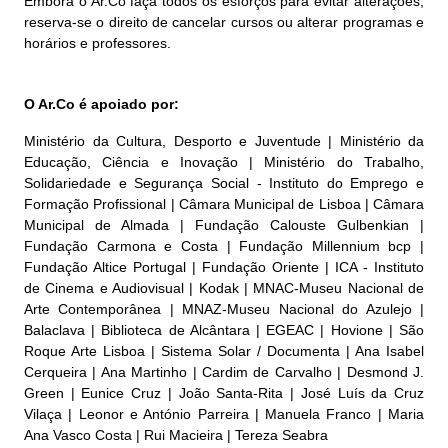
Embora o Ar.Co faça todos os esforços para evitar alterações,
reserva-se o direito de cancelar cursos ou alterar programas e
horários e professores.
O Ar.Co é apoiado por:
Ministério da Cultura, Desporto e Juventude | Ministério da
Educação, Ciência e Inovação | Ministério do Trabalho,
Solidariedade e Segurança Social - Instituto do Emprego e
Formação Profissional | Câmara Municipal de Lisboa | Câmara
Municipal de Almada | Fundação Calouste Gulbenkian |
Fundação Carmona e Costa | Fundação Millennium bcp |
Fundação Altice Portugal | Fundação Oriente | ICA - Instituto
de Cinema e Audiovisual | Kodak | MNAC-Museu Nacional de
Arte Contemporânea | MNAZ-Museu Nacional do Azulejo |
Balaclava | Biblioteca de Alcântara | EGEAC | Hovione | São
Roque Arte Lisboa | Sistema Solar / Documenta | Ana Isabel
Cerqueira | Ana Martinho | Cardim de Carvalho | Desmond J.
Green | Eunice Cruz | João Santa-Rita | José Luís da Cruz
Vilaça | Leonor e António Parreira | Manuela Franco | Maria
Ana Vasco Costa | Rui Macieira | Tereza Seabra