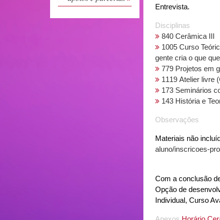
Entrevista.
Disciplinas
840 Cerâmica III
1005 Curso Teóric
gente cria o que que
779 Projetos em 
1119 Atelier livre
173 Seminários c
143 História e Teo
Observações
Materiais não inclu
aluno/inscricoes-pr
Com a conclusão de
Opção de desenvolvi
Individual, Curso A
Anexos
Horário Ce