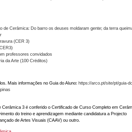
o de Cerâmica: Do barro os deuses moldaram gente; da terra queim
r
gravura (CER 3)
 (CER3)
om professores convidados
ria da Arte (100 Créditos)
ídos. Mais informações no Guia do Aluno:
https://arco.pt/site/pt/guia-d
opinas
 Cerâmica 3 é conferido o Certificado de Curso Completo em Cerâm
mento do treino e aprendizagem mediante candidatura a Projecto
vançado de Artes Visuais (CAAV) ou outro.
râmica