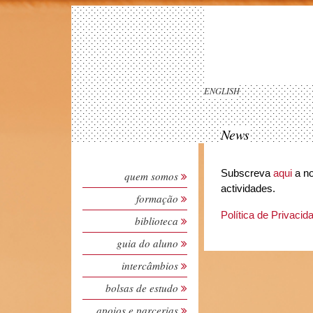
ENGLISH
News
Subscreva
aqui
a no
quem somos
actividades.
formação
Política de Privacid
biblioteca
guia do aluno
intercâmbios
bolsas de estudo
apoios e parcerias