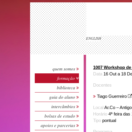
ENGLISH
1007 Workshop de E
quem somos
Data
16 Out a 18 D
formação
Docentes
biblioteca
Tiago Guerreiro
guia do aluno
intercâmbios
Local
Ar.Co – Antig
Horário
4ª feira das
bolsas de estudo
Tipo
pontual
apoios e parcerias
Programa