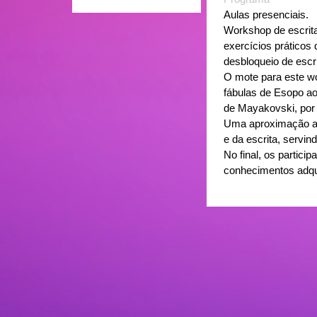
Aulas presenciais.
Workshop de escrita 
exercícios práticos d
desbloqueio de escri
O mote para este wo
fábulas de Esopo ao
de Mayakovski, por 
Uma aproximação a 
e da escrita, servi
No final, os partic
conhecimentos adqu